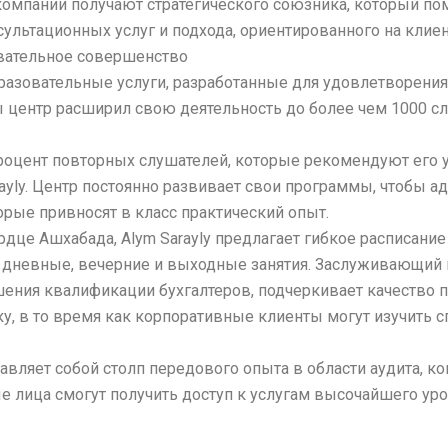
компании получают стратегического союзника, который п
ультационных услуг и подхода, ориентированного на клиен
овательное совершенство
образовательные услуги, разработанные для удовлетворения
ты центр расширил свою деятельность до более чем 1000 с
процент повторных слушателей, которые рекомендуют его у
ayly. Центр постоянно развивает свои программы, чтобы ад
рые привносят в класс практический опыт.
е Ашхабада, Alym Sarayly предлагает гибкое расписание
, дневные, вечерние и выходные занятия. Заслуживающий
ния квалификации бухгалтеров, подчеркивает качество п
, в то время как корпоративные клиенты могут изучить 
тавляет собой столп передового опыта в области аудита, к
ые лица смогут получить доступ к услугам высочайшего ур