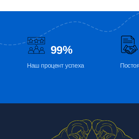
9
9
%
Наш процент успеха
Посто