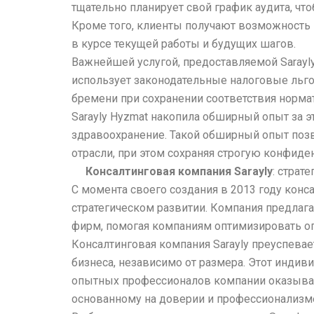
тщательно планирует свой график аудита, чт
Кроме того, клиенты получают возможность 
в курсе текущей работы и будущих шагов.
Важнейшей услугой, предоставляемой Sarayl
использует законодательные налоговые льго
бремени при сохранении соответствия норм
Sarayly Hyzmat накопила обширный опыт за э
здравоохранение. Такой обширный опыт поз
отрасли, при этом сохраняя строгую конфиде
Консалтинговая компания Sarayly
: страт
С момента своего создания в 2013 году конс
стратегическом развитии. Компания предла
фирм, помогая компаниям оптимизировать опе
Консалтинговая компания Sarayly преуспева
бизнеса, независимо от размера. Этот индив
опытных профессионалов компании оказывает
основанному на доверии и профессионализм