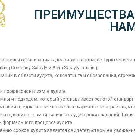
ПРЕИМУЩЕСТВА 
НА
ающейся организации в деловом ландшафте Туркменистан
ting Company Sarayly и Alym Sarayly Training.
аний в области аудита, консалтинга и образования, стрем
ь и профессионализм в аудите
темным подходом, который устанавливает золотой стандарт
мпании предлагать комплексные варианты контрактов, чт
ыходящих за рамки типичных аудиторских заданий. Такая г
 формального процесса аудита.
нию сроков аудита является свидетельством ее уважения