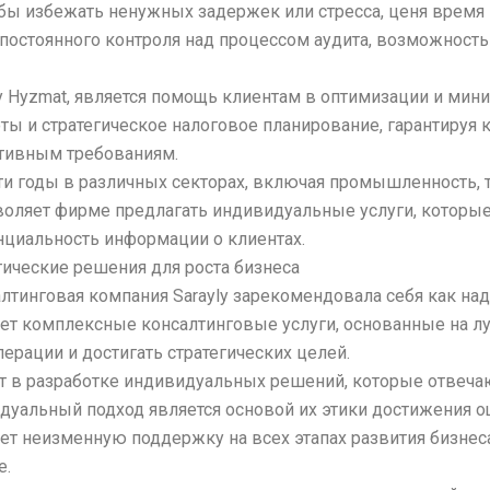
обы избежать ненужных задержек или стресса, ценя время к
постоянного контроля над процессом аудита, возможность
y Hyzmat, является помощь клиентам в оптимизации и мин
ты и стратегическое налоговое планирование, гарантируя 
ативным требованиям.
ти годы в различных секторах, включая промышленность, т
воляет фирме предлагать индивидуальные услуги, котор
нциальность информации о клиентах.
егические решения для роста бизнеса
алтинговая компания Sarayly зарекомендовала себя как на
гает комплексные консалтинговые услуги, основанные на
рации и достигать стратегических целей.
ет в разработке индивидуальных решений, которые отвеч
идуальный подход является основой их этики достижения 
 неизменную поддержку на всех этапах развития бизнеса,
е.