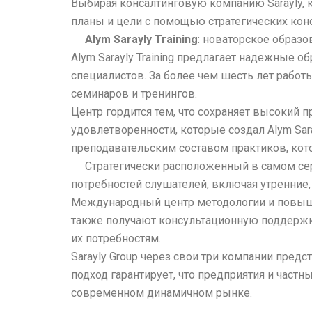
Выбирая консалтинговую компанию Sarayly, 
планы и цели с помощью стратегических конс
Alym Sarayly Training
: новаторское образ
Alym Sarayly Training предлагает надежные 
специалистов. За более чем шесть лет рабо
семинаров и тренингов.
Центр гордится тем, что сохраняет высокий 
удовлетворенности, которые создал Alym Sar
преподавательским составом практиков, кото
Стратегически расположенный в самом сердц
потребностей слушателей, включая утренние
Международный центр методологии и повыше
также получают консультационную поддержку
их потребностям.
Sarayly Group через свои три компании предс
подход гарантирует, что предприятия и частн
современном динамичном рынке.