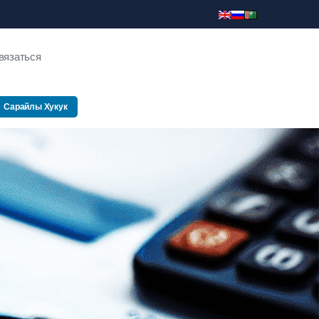
вязаться
Сарайлы Хукук