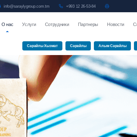
info@saraylygroup.com.tm
+993 12 26-53-84
О нас
Услуги
Сотрудники
Партнеры
Новости
С
Сарайлы Хызмат
Сарайлы
Алым Сарайлы