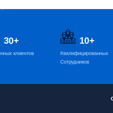
3
0
1
0
+
+
янных клиентов
Квалифицированных
Сотрудников