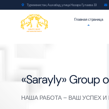
Туркменистан, Ашхабад, улица Назара Гулаева 33
Главная страница
Группа компаний