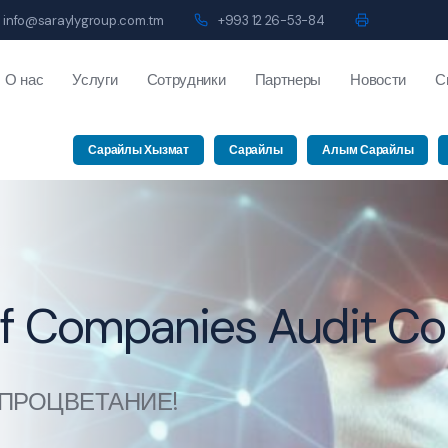
info@saraylygroup.com.tm
+993 12 26-53-84
О нас
Услуги
Сотрудники
Партнеры
Новости
С
Сарайлы Хызмат
Сарайлы
Алым Сарайлы
 «Сарайлы» Аудит Кон