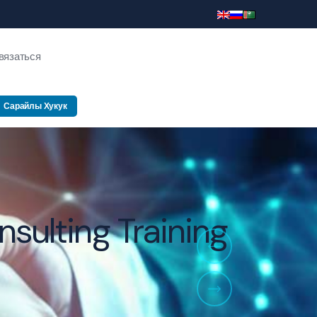
вязаться
Сарайлы Хукук
салтинг Тренинг