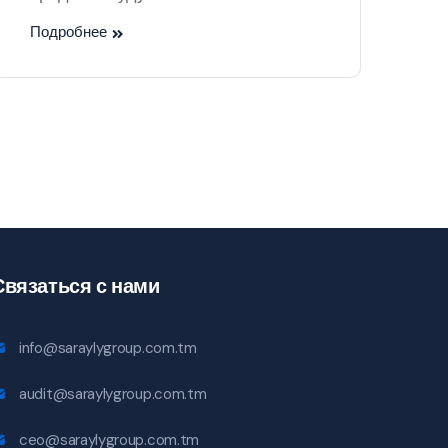
Подробнее
Связаться с нами
info@saraylygroup.com.tm
audit@saraylygroup.com.tm
ceo@saraylygroup.com.tm