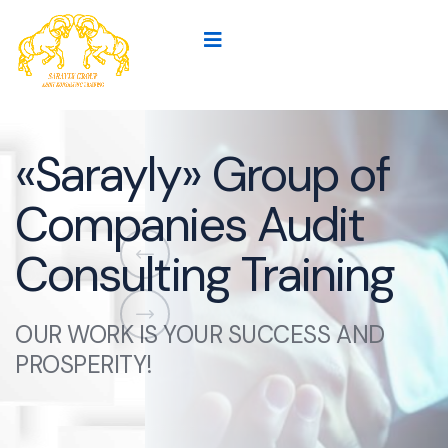
Группа компаний
«Сарайлы» Аудит
Консалтинг Тренинг
НАША РАБОТА – ВАШ УСПЕХ И