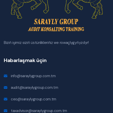
Biziň işimiz siziň üstünlikleriňiz we rowaçlygyňyzdyr!
Habarlaşmak üçin
info@saraylygroup.com.tm
audit@saraylygroup.com.tm
ceo@saraylygroup.com.tm
taxadvisor@saraylygroup.com.tm